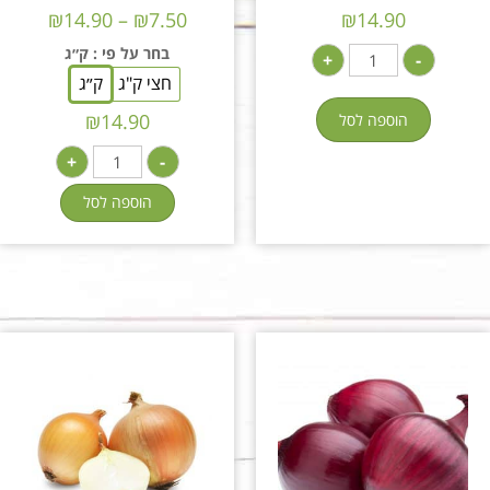
₪
14.90
–
₪
7.50
₪
14.90
בחר על פי
: ק״ג
+
-
חצי ק"ג
ק״ג
₪
14.90
הוספה לסל
+
-
הוספה לסל