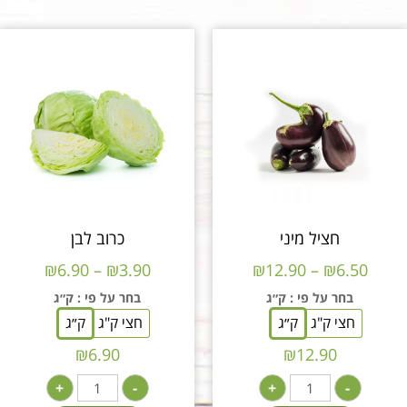
חציל מיני
כרוב לבן
₪
6.90
–
₪
3.90
₪
12.90
–
₪
6.50
בחר על פי
: ק״ג
בחר על פי
: ק״ג
חצי ק"ג
ק״ג
חצי ק"ג
ק״ג
₪
6.90
₪
12.90
+
-
+
-