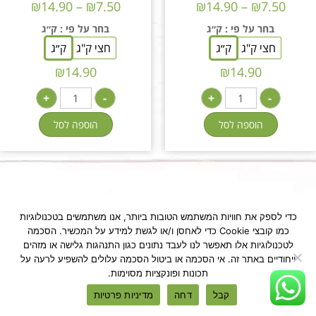
₪
14.90
–
₪
7.50
₪
14.90
–
₪
7.50
בחר על פי
: ק״ג
בחר על פי
: ק״ג
חצי ק"ג
ק״ג
חצי ק"ג
ק״ג
₪
14.90
₪
14.90
+
-
+
-
הוספה לסל
הוספה לסל
כדי לספק את חוויות המשתמש הטובות ביותר, אנו משתמשים בטכנולוגיות
כמו קובצי Cookie כדי לאחסן ו/או לגשת למידע על המכשיר. הסכמה
לטכנולוגיות אלו תאפשר לנו לעבד נתונים כגון התנהגות גלישה או מזהים
ייחודיים באתר זה. אי הסכמה או ביטול הסכמה עלולים להשפיע לרעה על
תכונות ופונקציות מסוימות.
קבל
דחה
מדיניות פרטיות