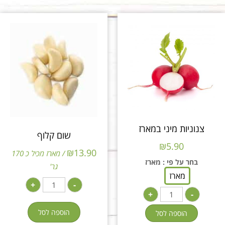
צנוניות מיני במארז
שום קלוף
₪
5.90
₪
13.90
/ מארז מכיל כ 170
בחר על פי
: מארז
גר'
מארז
+
-
+
-
הוספה לסל
הוספה לסל