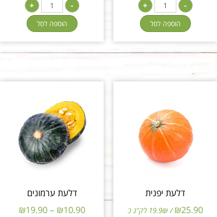
+
-
+
-
הוספה לסל
הוספה לסל
דלעת יפנית
דלעת ערמונים
₪
19.90
–
₪
10.90
₪
25.90
/ 19.9₪ לק"ג כ