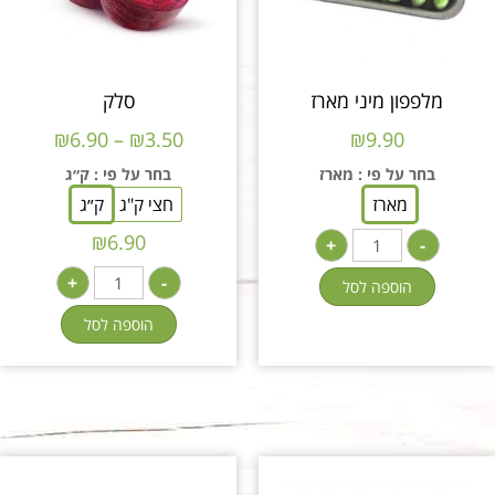
מלפפון מיני מארז
סלק
₪
6.90
–
₪
3.50
₪
9.90
בחר על פי
: מארז
בחר על פי
: ק״ג
מארז
חצי ק"ג
ק״ג
₪
6.90
+
-
+
-
הוספה לסל
הוספה לסל