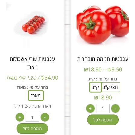
עגבניות חממה מובחרות
עגבניות שרי אשכולות
מארז
₪
18.90
–
₪
9.50
₪
34.90
/ כ-1.2 קילו במארז
בחר על פי
: ק״ג
חצי ק"ג
ק״ג
בחר על פי
: מארז
מארז
₪
18.90
מארז המכיל כ-1.2 קילו
+
-
+
-
הוספה לסל
הוספה לסל