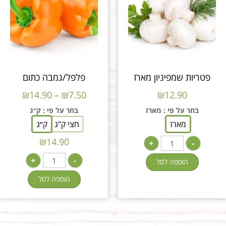
פטריות שמפיניון מארז
פלפל/גמבה כתום
₪
14.90
–
₪
7.50
₪
12.90
בחר על פי
: מארז
בחר על פי
: ק״ג
מארז
חצי ק"ג
ק״ג
₪
14.90
+
-
+
-
הוספה לסל
הוספה לסל