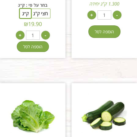
1.300 ק"ג יחידה
בחר על פי
: ק״ג
חצי ק"ג
ק״ג
+
-
₪
19.90
הוספה לסל
+
-
הוספה לסל