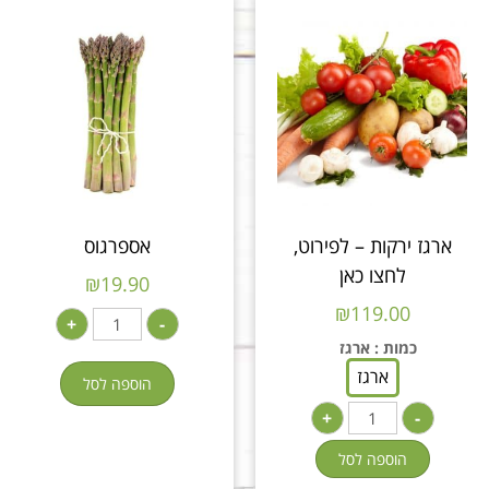
ארגז ירקות – לפירוט,
אספרגוס
לחצו כאן
₪
19.90
₪
119.00
+
-
כמות
: ארגז
ארגז
הוספה לסל
+
-
הוספה לסל