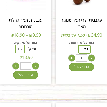
עגבניות שרי תמר מנומר
עגבניות תמר גדולות
מארז
מובחרות
₪
18.90
–
₪
9.50
₪
34.90
/ כ-1.2 קילו במארז
בחר על פי
: ק״ג
בחר על פי
: מארז
חצי ק"ג
ק״ג
מארז
₪
18.90
+
-
+
-
הוספה לסל
הוספה לסל