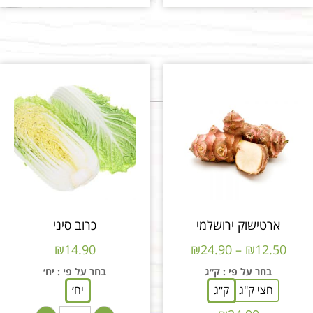
ארטישוק ירושלמי
כרוב סיני
₪
14.90
₪
24.90
–
₪
12.50
בחר על פי
: ק״ג
בחר על פי
: יח׳
חצי ק"ג
ק״ג
יח׳