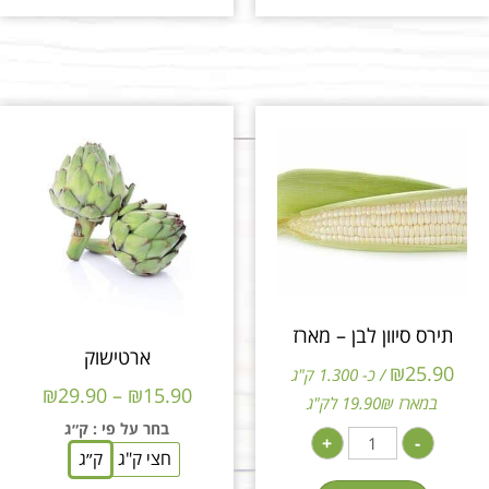
תירס סיוון לבן – מארז
ארטישוק
₪
25.90
/ כ- 1.300 ק"ג
₪
29.90
–
₪
15.90
במארז 19.90₪ לק"ג
בחר על פי
: ק״ג
+
-
חצי ק"ג
ק״ג