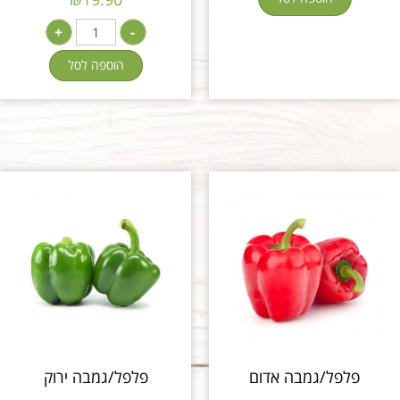
+
-
הוספה לסל
פלפל/גמבה אדום
פלפל/גמבה ירוק