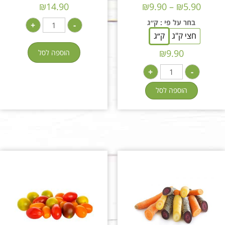
₪
14.90
₪
9.90
–
₪
5.90
בחר על פי
: ק״ג
+
-
חצי ק"ג
ק״ג
₪
9.90
הוספה לסל
+
-
הוספה לסל