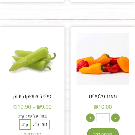
מארז פלפלים
פלפל שושקה ירוק
₪
19.90
–
₪
9.90
₪
10.00
בחר על פי
: ק״ג
+
-
חצי ק"ג
ק״ג
₪
19.90
הוספה לסל