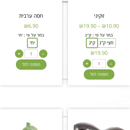
זוקיני
חסה ערבית
₪
6.90
₪
19.90
–
₪
10.90
בחר על פי
: ק״ג
בחר על פי
: יח׳
חצי ק"ג
ק״ג
יח׳
₪
19.90
+
-
+
-
הוספה לסל
הוספה לסל