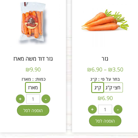
גזר
גזר דוד משה מארז
₪
9.90
₪
6.90
–
₪
3.50
בחר על פי
: ק״ג
כמות:
: מארז
חצי ק"ג
ק״ג
מארז
₪
6.90
+
-
+
-
הוספה לסל
הוספה לסל