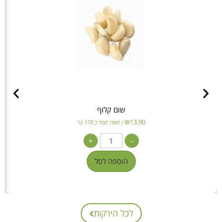
שום קלוף
₪
13.90
/ מארז מכיל כ 170 גר'
+
-
הוספה לסל
לכל הירקות