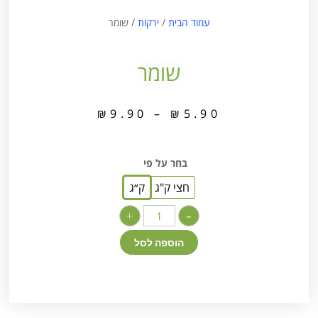
עמוד הבית
/
ירקות
/ שומר
שומר
₪
9.90
–
₪
5.90
בחר על פי
חצי ק"ג
ק״ג
+
-
הוספה לסל