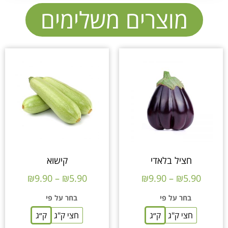
מוצרים משלימים
חציל בלאדי
קישוא
₪
9.90
–
₪
5.90
₪
9.90
–
₪
5.90
בחר על פי
בחר על פי
חצי ק"ג
ק״ג
חצי ק"ג
ק״ג