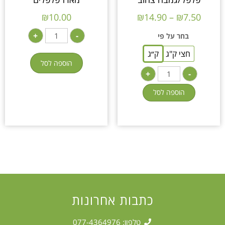
₪
10.00
₪
14.90
–
₪
7.50
+
-
בחר על פי
חצי ק"ג
ק״ג
הוספה לסל
+
-
הוספה לסל
כתבות אחרונות
טלפון: 077-4364976