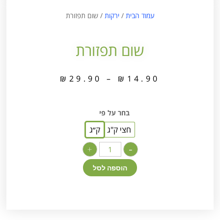
עמוד הבית
/
ירקות
/ שום תפזורת
שום תפזורת
₪
29.90
–
₪
14.90
בחר על פי
חצי ק"ג
ק״ג
+
-
הוספה לסל