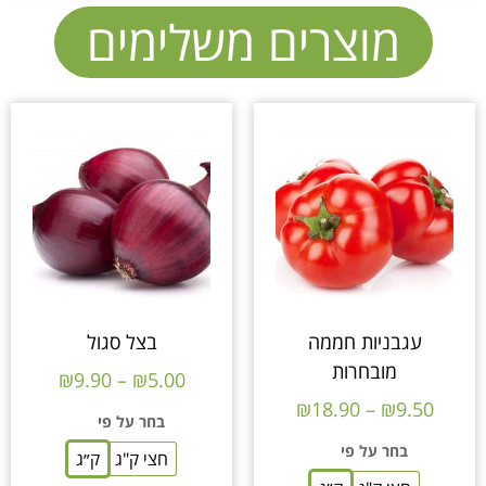
מוצרים משלימים
עגבניות חממה
בצל סגול
מובחרות
₪
9.90
–
₪
5.00
₪
18.90
–
₪
9.50
בחר על פי
בחר על פי
חצי ק"ג
ק״ג