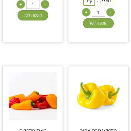
חצי ק"ג
ק״ג
+
-
+
-
הוספה לסל
הוספה לסל
פלפל/גמבה צהוב
מארז פלפלים