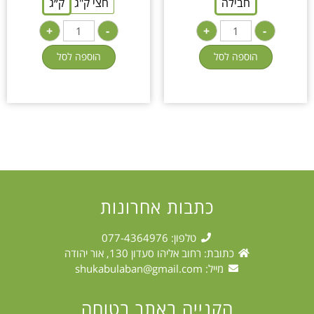
חבילה
חצי ק"ג
ק״ג
+
-
+
-
הוספה לסל
הוספה לסל
כתבות אחרונות
טלפון: 077-4364976
כתובת: רחוב אליהו סעדון 130, אור יהודה
מייל:
shukabulaban@gmail.com
הקנייה באתר בטוחה