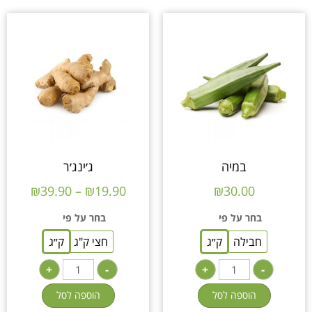
במיה
ג׳ינג׳ר
₪
39.90
–
₪
19.90
₪
30.00
בחר על פי
בחר על פי
חבילה
ק״ג
חצי ק"ג
ק״ג
+
-
+
-
הוספה לסל
הוספה לסל