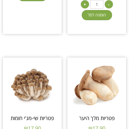
+
-
הוספה לסל
פטריות מלך היער
פטריות שי-מג'י חומות
₪
17.90
₪
17.90