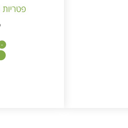
פטריות ש
0
-