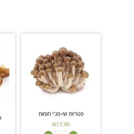
פטריות שי-מג'י חומות
פ
₪
17.90