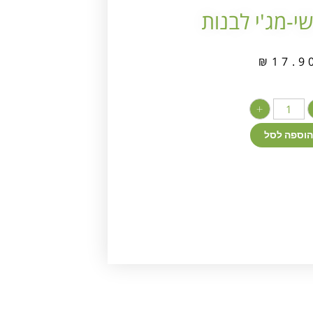
י-מג'י לבנות
₪
17.9
+
הוספה לסל