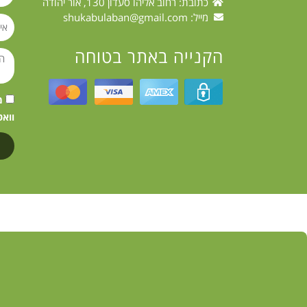
כתובת: רחוב אליהו סעדון 130, אור יהודה
מייל:
shukabulaban@gmail.com
הקנייה באתר בטוחה
וואט