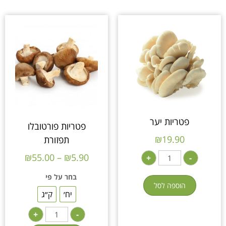
פטריות יער
פטריות פורטובלו
₪
19.90
תפזורת
₪
55.00
–
₪
5.90
+
-
בחר על פי
הוספה לסל
יח׳
ק״ג
+
-