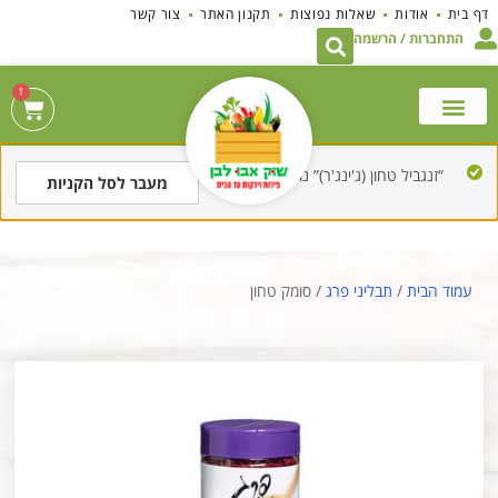
לתוכן
דף בית
אודות
שאלות נפוצות
תקנון האתר
צור קשר
התחברות / הרשמה
1
“זנגביל טחון (ג'ינג'ר)” נוסף לסל הקניות.
מעבר לסל הקניות
עמוד הבית
/
תבליני פרג
/ סומק טחון