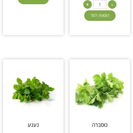
+
-
הוספה לסל
כוסברה
נענע