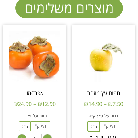
מוצרים משלימים
תפוח עץ מוזהב
אפרסמון
₪
24.90
–
₪
12.90
₪
14.90
–
₪
7.50
בחר על פי
: ק״ג
בחר על פי
חצי ק"ג
ק״ג
חצי ק"ג
ק״ג
₪
14.90