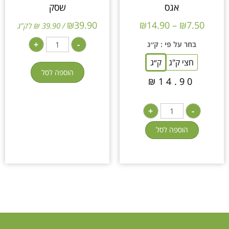
אגס
שסק
₪
39.90
₪
14.90
–
₪
7.50
/ 39.90 ₪ לק"ג
+
-
בחר על פי
: ק״ג
חצי ק"ג
ק״ג
הוספה לסל
₪
14.90
+
-
הוספה לסל