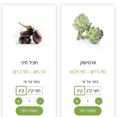
ארטישוק
חציל מיני
₪
12.90
–
₪
6.50
₪
29.90
–
₪
15.90
בחר על פי
בחר על פי
חצי ק"ג
ק״ג
חצי ק"ג
ק״ג
+
-
+
-
הוספה לסל
הוספה לסל