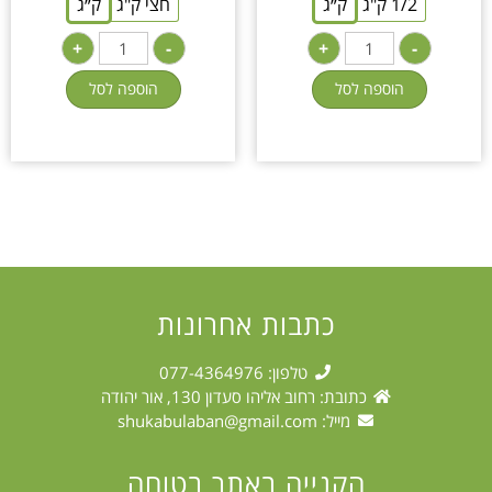
1/2 ק"ג
ק״ג
חצי ק"ג
ק״ג
+
-
+
-
הוספה לסל
הוספה לסל
כתבות אחרונות
טלפון: 077-4364976
כתובת: רחוב אליהו סעדון 130, אור יהודה
מייל:
shukabulaban@gmail.com
הקנייה באתר בטוחה