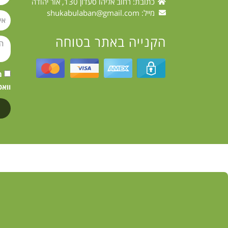
כתובת: רחוב אליהו סעדון 130, אור יהודה
מייל:
shukabulaban@gmail.com
הקנייה באתר בטוחה
וואט