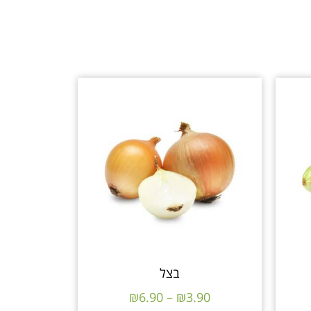
בצל
₪
6.90
–
₪
3.90