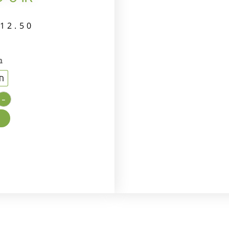
12.50
ב
חצ
-