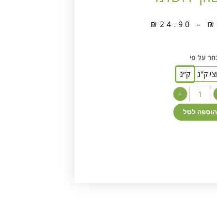
₪
24.90
–
₪
חר על פי
י ק"ג
ק״ג
+
הוספה לסל