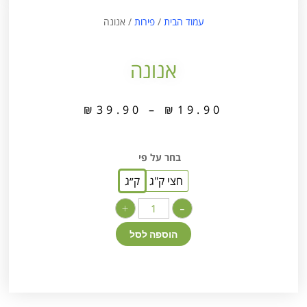
עמוד הבית
/
פירות
/ אנונה
אנונה
₪
39.90
–
₪
19.90
בחר על פי
חצי ק"ג
ק״ג
+
-
הוספה לסל