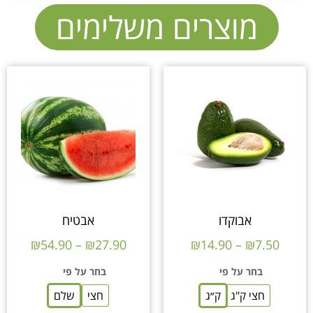
מוצרים משלימים
אבוקדו
אבטיח
₪
54.90
–
₪
27.90
₪
14.90
–
₪
7.50
בחר על פי
בחר על פי
חצי ק"ג
ק״ג
חצי
שלם