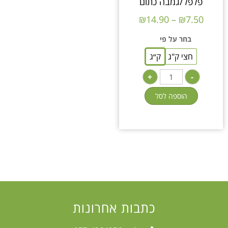
פלפל/גמבה כתום
₪
14.90
–
₪
7.50
בחר על פי
חצי ק"ג
ק״ג
+
-
הוספה לסל
כתבות אחרונות